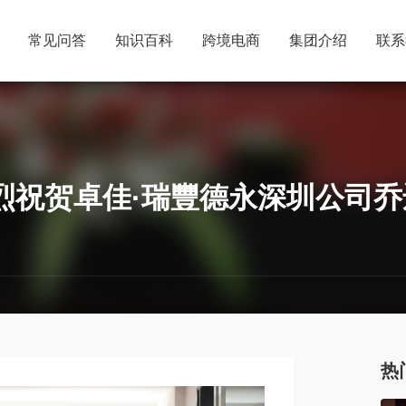
常见问答
知识百科
跨境电商
集团介绍
联系
烈祝贺卓佳·瑞豐德永深圳公司
热