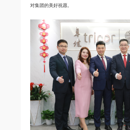
对集团的美好祝愿。