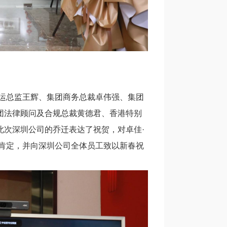
务及营运总监王辉、集团商务总裁卓伟强、集团
团法律顾问及合规总裁黄德君、香港特别
此次深圳公司的乔迁表达了祝贺，对卓佳·
的肯定，并向深圳公司全体员工致以新春祝