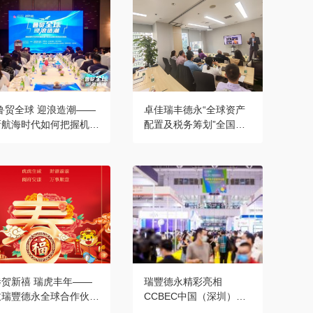
“鲁贸全球 迎浪造潮——
卓佳瑞丰德永“全球资产
新航海时代如何把握机遇
配置及税务筹划”全国巡
并驾驭出海合规挑战”专
回主题研讨会--华北站圆
题交流会今日在青岛成功
满成功
举办
恭贺新禧 瑞虎丰年——
瑞豐德永精彩亮相
致瑞豐德永全球合作伙伴
CCBEC中国（深圳）跨
及客户
境电商展览会助力跨境卖