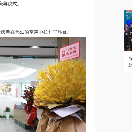
庆典仪式。
迁庆典在热烈的掌声中拉开了序幕。
S