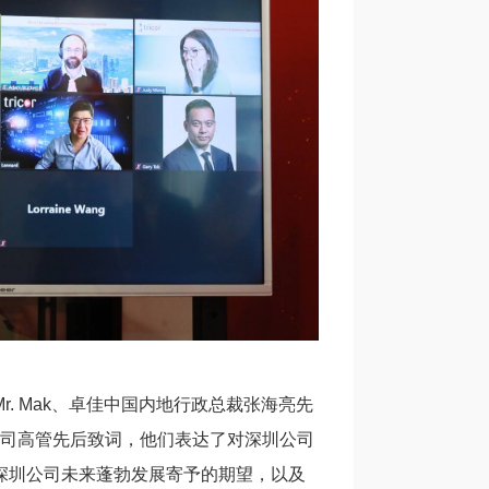
r. Mak、卓佳中国内地行政总裁张海亮先
公司高管先后致词，他们表达了对深圳公司
深圳公司未来蓬勃发展寄予的期望，以及