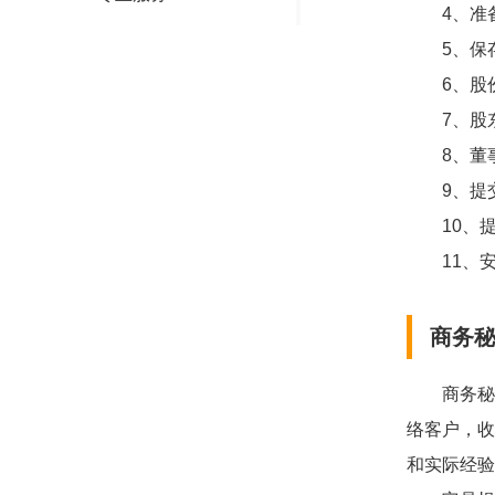
4、准备
5、保存
6、股份
7、股东
8、董事
9、提交
10、提
11、安
商务
商务秘书bu
络客户，收
和实际经验