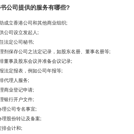
书公司提供的服务有哪些?
助成立香港公司和其他商业组织
;
供公司设立发起人
;
任法定公司秘书
;
理剂保存公司之法定记录，如股东名册、董事名册等
;
排董事及股东会议并准备会议记录
;
报法定报表，例如公司年报等
;
排代理人服务
;
理商业登记申请
;
理银行开户文件
;
办理公司专名事宜
;
办理股份转让及备案
;
安排会计和
;