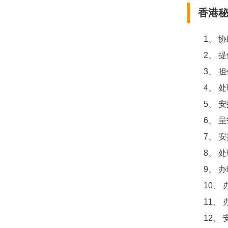
香港秘
1
、
协
2
、
提
3
、
担
4
、
处
5
、
安
6
、
呈
7
、
安
8
、
处
9
、
办
10
、
11
、
12
、