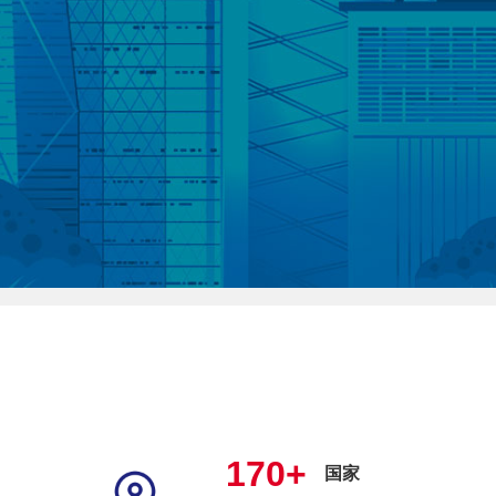
170+
国家