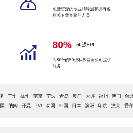
包括资深的专业领导层和拥有各
相关专业资格的人员
80%
50强EPI
为80%的50强私募基金公司提供
服务
津
广州
杭州
南京
宁波
青岛
厦门
大连
福州
澳门
台
国
纳闽
开曼
BVI
泰国
韩国
日本
澳洲
印度
汶莱
爱