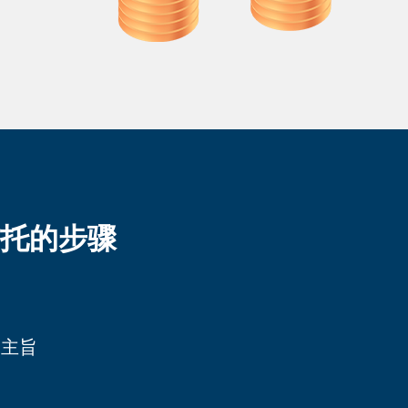
托的步骤
的主旨
途