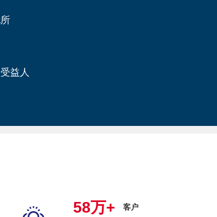
托所
产
的受益人
58万+
客户