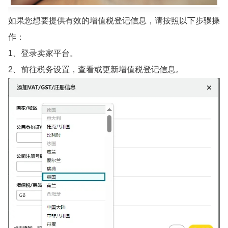
如果您想要提供有效的增值税登记信息，请按照以下步骤操
作：
1、登录卖家平台。
2、前往税务设置，查看或更新增值税登记信息。