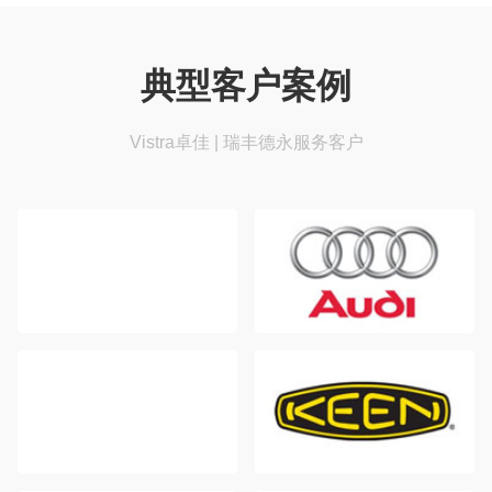
典型客户案例
Vistra卓佳 | 瑞丰德永服务客户