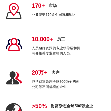
170+
市场
业务覆盖170多个国家和地区
10,000+
员工
人员包括资深的专业领导层和拥
有各相关专业资格的人员。
20万+
客户
包括财富杂志全球500强至初创
公司等不同规模的企业。
>50%
财富杂志全球500强企业