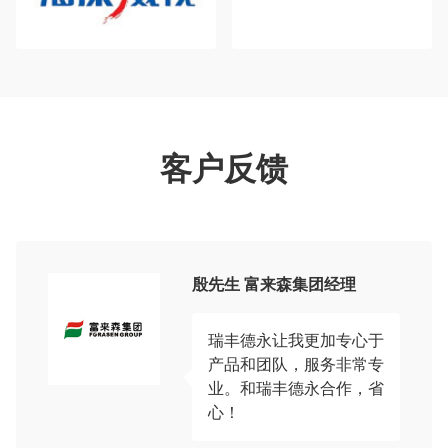
客户反馈
殷先生 富来森集团经理
瑞丰德永让我更加专心于
产品和团队，服务非常专
业。和瑞丰德永合作，省
心！