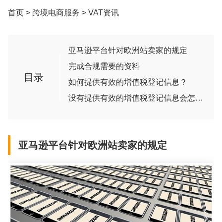
首页
>
跨境电商服务
>
VAT资讯
亚马逊平台针对欧洲站卖家的规定
完成合规需要的资料
目录
如何提供有效的增值税登记信息？
没有提供有效的增值税登记信息会怎样？
亚马逊平台针对欧洲站卖家的规定