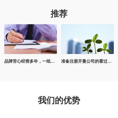
推荐
准备注册开曼公司的看过来，一文说清楚开曼公司注册详细流程
香港公司报税，提交2023/24利得税报税表的小贴士
我们的优势