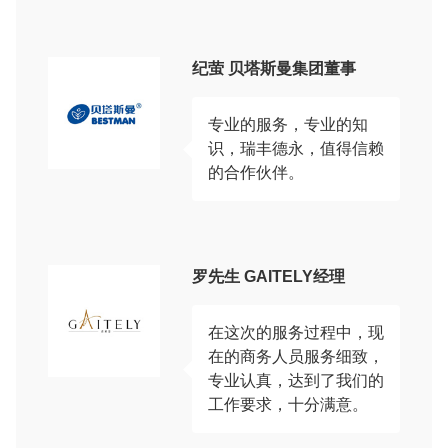
纪萤 贝塔斯曼集团董事
专业的服务，专业的知
识，瑞丰德永，值得信赖
的合作伙伴。
罗先生 GAITELY经理
在这次的服务过程中，现
在的商务人员服务细致，
专业认真，达到了我们的
工作要求，十分满意。