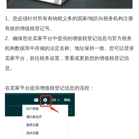
1、您必须针对所有有纳税义务的国家/地区向税务机构注册
有效的增值税登记号。
2、确保您在卖家平台中提供的增值税登记信息与官方税务
机构数据库中存储的法定名称、地址保持一致。您可以登录
卖家平台，前往税务设置，查看或更新您的增值税登记信
息。
在卖家平台提供增值税登记信息的流程：