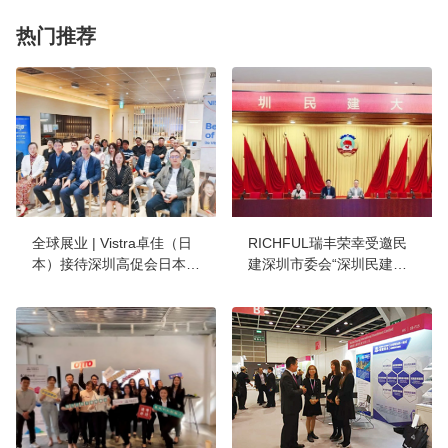
热门推荐
全球展业 | Vistra卓佳（日
RICHFUL瑞丰荣幸受邀民
本）接待深圳高促会日本科
建深圳市委会“深圳民建大
技考察团一行，助力构建跨
讲堂”，开讲出海落地实务
境创新的“深圳通道”
与跨境合规