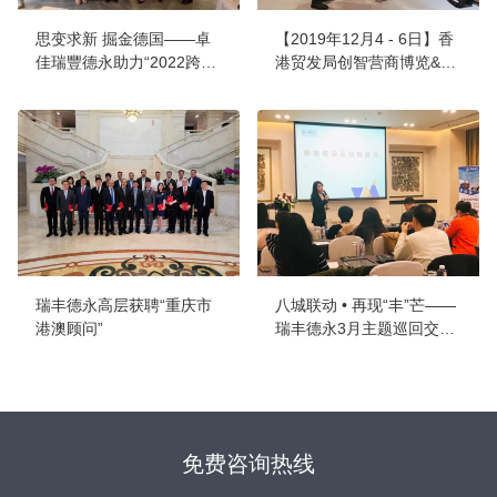
思变求新 掘金德国——卓
【2019年12月4 - 6日】香
佳瑞豐德永助力“2022跨境
港贸发局创智营商博览&香
菁英茶话会”在穗成功举行
港国际特许经营展2019
瑞丰德永高层获聘“重庆市
八城联动 • 再现“丰”芒——
港澳顾问”
瑞丰德永3月主题巡回交流
会圆满落幕!
免费咨询热线