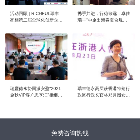
活动回顾 | RICHFUL瑞丰
携手共进，行稳致远：卓佳
亮相第二届全球化创新企业
瑞丰“中企出海春夏合规实
论坛，并荣获“全球化服务
务研讨峰会（杭州站）”成
潜力奖”
功举办
瑞豐德永协同派安盈“2021
瑞丰德永高层获香港特别行
金秋VIP客户思享汇”相继在
政区行政长官林郑月娥女士
穗深两地成功举办
亲切接见
免费咨询热线