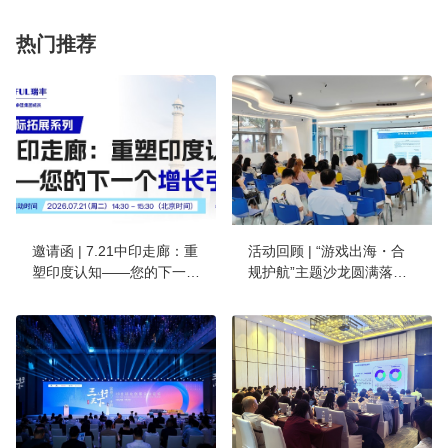
热门推荐
邀请函 | 7.21中印走廊：重
活动回顾 | “游戏出海・合
塑印度认知——您的下一个
规护航”主题沙龙圆满落
增长引擎
幕，RICHFUL瑞丰赋能厦
门游戏企业扬帆蓝海