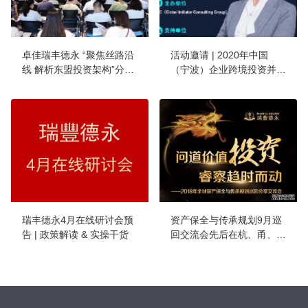
卓佳瑞丰德永 “聚焦丝路沿
活动邀请 | 2020年中国
线 解析东盟投资架构”分享
（宁波）企业跨境投资并购
会在福州成功举行
高峰路演对接会
瑞丰德永4月在线研讨会预
资产保全与传承规划9月巡
告 | 政策解读 & 实操干货
回交流会先后在杭、甬、
沪、连4地成功举办