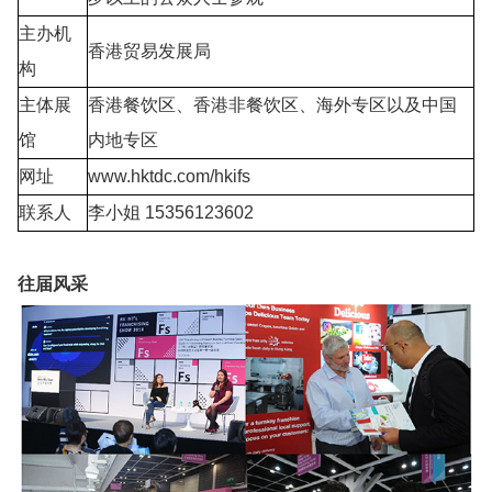
主办机
香港贸易发展局
构
主体展
香港餐饮区、香港非餐饮区、海外专区以及中国
馆
内地专区
网址
www.hktdc.com/hkifs
联系人
李小姐 15356123602
往届风采