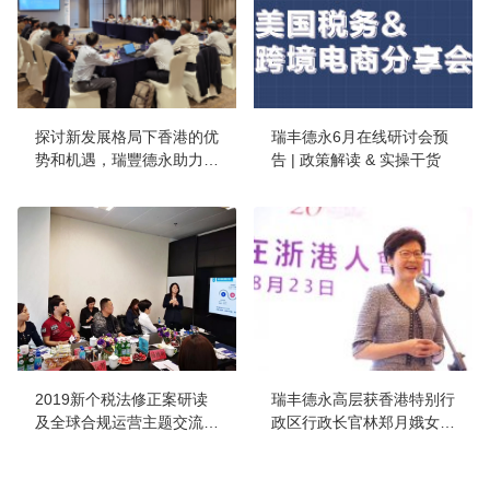
探讨新发展格局下香港的优
瑞丰德永6月在线研讨会预
势和机遇，瑞豐德永助力浙
告 | 政策解读 & 实操干货
江跨境企业行稳
2019新个税法修正案研读
瑞丰德永高层获香港特别行
及全球合规运营主题交流会
政区行政长官林郑月娥女士
在津成功举行
亲切接见