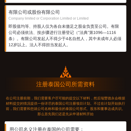
有限公司或股份有限公司
Company limited or Corporation Limited or Limited
即股值均等、持股人仅为各自未缴足之股金负责至公司。有限
公司必须依法、按步骤进行注册登记（“法典”第1096—1116
条）。有限公司发起人不得少于4名自然人，其中未成年人必须
12岁以上。法人不得担当发起人。
注册泰国公司所需资料
在公司注册前期，我们需要客户尽可能的提交以下材料，然后瑞豐德永会根据
材料提交的情况提供一份详尽的泰国公司注册项目计划。不过在计划开始执行
前，我们需要和您就公司名称和最佳的泰国公司形式、股东和董事达成共识。
那么首先我们还是先从申请材料开始
用公司名义注册在泰国的公司需要：