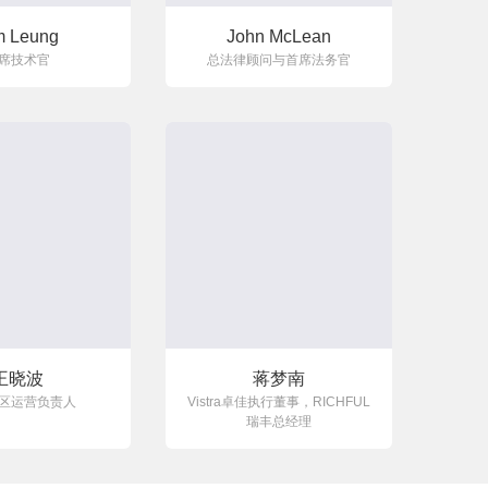
m Leung
John McLean
席技术官
总法律顾问与首席法务官
王晓波
蒋梦南
区运营负责人
Vistra卓佳执行董事，RICHFUL
瑞丰总经理