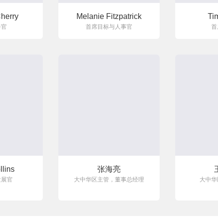
herry
Melanie Fitzpatrick
Ti
务官
首席目标与人事官
首
llins
张海亮
发展官
大中华区主管，董事总经理
大中华