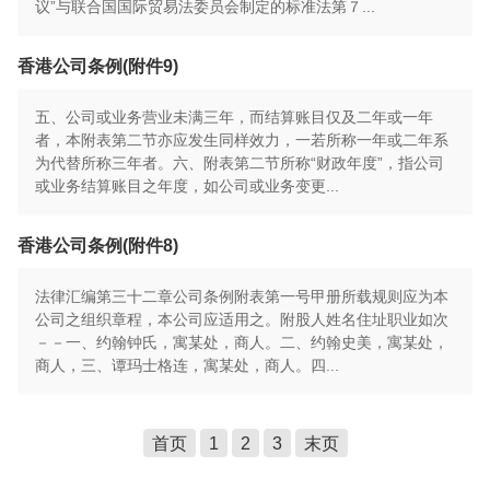
议”与联合国国际贸易法委员会制定的标准法第７...
香港公司条例(附件9)
五、公司或业务营业未满三年，而结算账目仅及二年或一年
者，本附表第二节亦应发生同样效力，一若所称一年或二年系
为代替所称三年者。六、附表第二节所称“财政年度”，指公司
或业务结算账目之年度，如公司或业务变更...
香港公司条例(附件8)
法律汇编第三十二章公司条例附表第一号甲册所载规则应为本
公司之组织章程，本公司应适用之。附股人姓名住址职业如次
－－一、约翰钟氏，寓某处，商人。二、约翰史美，寓某处，
商人，三、谭玛士格连，寓某处，商人。四...
首页
1
2
3
末页