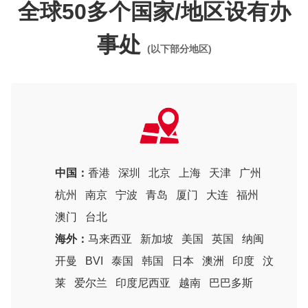
全球50多个国家/地区设有办
事处
(以下部分地区)
中国：
香港
深圳
北京
上海
天津
广州
杭州
南京
宁波
青岛
厦门
大连
福州
澳门
台北
海外：
马来西亚
新加坡
美国
英国
纳闽
开曼
BVI
泰国
韩国
日本
澳洲
印度
汶
莱
爱尔兰
印度尼西亚
越南
巴巴多斯