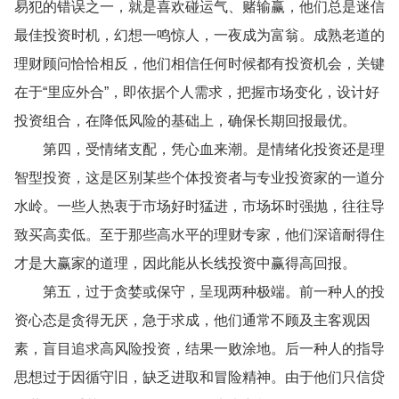
易犯的错误之一，就是喜欢碰运气、赌输赢，他们总是迷信
最佳投资时机，幻想一鸣惊人，一夜成为富翁。成熟老道的
理财顾问恰恰相反，他们相信任何时候都有投资机会，关键
在于“里应外合”，即依据个人需求，把握市场变化，设计好
投资组合，在降低风险的基础上，确保长期回报最优。
第四，受情绪支配，凭心血来潮。是情绪化投资还是理
智型投资，这是区别某些个体投资者与专业投资家的一道分
水岭。一些人热衷于市场好时猛进，市场坏时强抛，往往导
致买高卖低。至于那些高水平的理财专家，他们深谙耐得住
才是大赢家的道理，因此能从长线投资中赢得高回报。
第五，过于贪婪或保守，呈现两种极端。前一种人的投
资心态是贪得无厌，急于求成，他们通常不顾及主客观因
素，盲目追求高风险投资，结果一败涂地。后一种人的指导
思想过于因循守旧，缺乏进取和冒险精神。由于他们只信贷