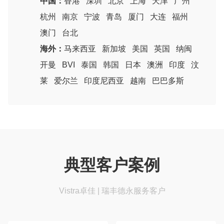
中国：
香港
深圳
北京
上海
天津
广州
杭州
南京
宁波
青岛
厦门
大连
福州
澳门
台北
海外：
马来西亚
新加坡
美国
英国
纳闽
开曼
BVI
泰国
韩国
日本
澳洲
印度
汶
莱
爱尔兰
印度尼西亚
越南
巴巴多斯
典型客户案例
Vistra卓佳 | 瑞丰德永服务客户