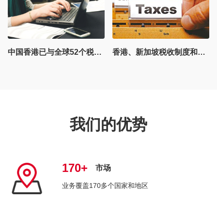
中国香港已与全球​​52个税务管辖区​​签署双边税收协定
香港、新加坡税收制度和人才引进策略对比
全球展业 | 巴西税制改
我们的优势
170+
市场
业务覆盖170多个国家和地区