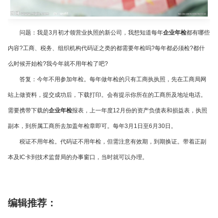
问题：我是
3
月初才领营业执照的新公司，我想知道每年
企业年检
都有哪些
内容
?
工商、税务、组织机构代码证之类的都需要年检吗
?
每年都必须检
?
都什
么时候开始检
?
我今年就不用年检了吧
?
答复：今年不用参加年检。每年做年检的只有工商执执照，先在工商局网
站上做资料，提交成功后，下载打印。会有提示你所在的工商所及地址电话。
需要携带下载的
企业年检
报表，上一年度
12
月份的资产负债表和损益表，执照
副本，到所属工商所去加盖年检章即可。每年
3
月
1
日至
6
月
30
日。
税证不用年检。代码证不用年检，但需注意有效期，到期换证。带着正副
本及
IC
卡到技术监督局的办事窗口，当时就可以办理。
编辑推荐：