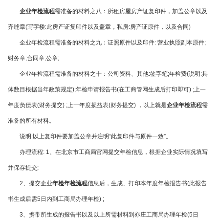
企业年检流程
需准备的材料之八：
所租房屋房产证复印件，加盖公章以及
齐缝章
(
写字楼
:
此房产证复印件以及盖章，私房
:
房产证原件，以及合同
)
企业年检流程需准备的材料之九：
证照原件以及印件
:
营业执照副本原件
;
财务章
;
合同章
;
公章
;
企业年检流程需准备的材料之十：
公司资料、其他
:
签字笔
;
年检费
(
说明
:
具
体数目根据当年政策规定
);
年检申请报告书
(
在工商管网生成后打印即可
) ;
上一
年度负债表
(
财务提交
) ;
上一年度损益表
(
财务提交
) ，以上就是
企业年检流程
需
准备的所有材料
。
说明
:
以上复印件要加盖公章并注明
“
此复印件与原件一致
”
。
办理流程
: 1
、在北京市工商局官网提交年检信息，根据企业实际情况填写
并保存提交
;
2
、提交企业
年检年检流程
信息后，生成、打印本年度年检报告书
(
此报告
书生成后需
5
日内到工商局办理年检
) ;
3
、携带所生成的报告书以及以上所需材料到亦庄工商局办理年检
(5
日