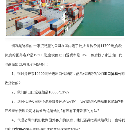
情况是这样的
,
一家贸易型的公司在国内进了批货
,
采购价是
11700
元
,
含税
价
,
卖给国外客户是
19500
元
,
含税价
,
出口退税率是
13%
，然后找了家进出口代
理商做出口
,
有几个问题要问
:
1
、到时是开票
19500
元给进出口代理商，然后代理商代我们
出口贸易公司
收货款的
?
2
、我们的出口退税额是
10000*13%?
3
、到时代理公司这个退税额要还给我们的，我们是怎么来获取这笔钱
?
要
开发票给代理公司才能拿到这笔钱的
?
有没有不开发票的方法
?
4
、代理公司代我们收到国外客户的款后，他们还得把货款给我们，也得我
们
出口贸易公司
开票给他们才能拿到这笔款的吗
?