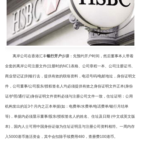
离岸公司在香港汇丰
银行开户
步骤：
先预约开户时间，然后董事本人带着
全套的离岸公司注册文件
(
注册时的
NC1
表格、公司章程一本、公司注册证书、
商业登记证
)
到银行去，提供有效的联络资料，电话号码
/
电邮地址，身份证明文
件，公司董事
/
公司股东
/
授权签名人均必须提供有效之身份证明文件正本
(
身份
证
/
护照
/
通行证
)
身份证明文件资料必须与注册公司文件一致，住址证明：公用
机构发出的近
3
个月内之正本单据
(
如：电费单
/
水费单
/
电话费单
/
银行月结单
等
)
，单据内必须显示董事
/
股东
/
授权签名人的姓名、住址及日期
(
中文或英文版
本
)
，国内人士可用中国身份证做为住址证明且与注册公司资料相符。一周内存
入
5000
港币激活资金，其中会扣除手续费用
480
，查册费
100
港币。