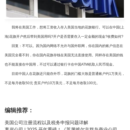
我将在美国工作，想将工资收入存入美国当地的花旗银行。可以在中国
(
上
海
)
花旗开户然后带到美国用吗
?
开户是否需要存入一定金额的现金
?
收费如何
?
回复：不可以。因为国内网络不允许与国外联网，你在国内的账户信息在
美国完全看不到，你在国内花旗存钱在美国无法直接使用。同样存在美国的钱
也不能直接在中国用，不过可以通过银行卡在中国
ATM
机取人民币现金。
目前中国人在花旗还只能存外币，花旗的门槛大致是普通账户约
1
万美元，
不足每月收取
50
元 贵宾户约
10
万美元，不足每月收取
100
元。
编辑推荐：
美国公司注册流程以及税务申报问题详解
离岸公司 | 2025 开年重磅！《英属维尔京群岛商业公司（修订）法》于1月2日生效