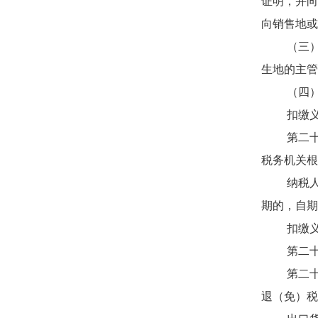
证明，并向
向销售地或
（三）非
生地的主管
（四）进
扣缴义务
第二十三条
税务机关根
纳税人以1
期的，自期
扣缴义务
第二十四
第二十五
退（免）税