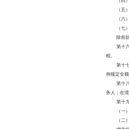
（四）直
（五）外
（六）由
（七）销
除前款规
第十六条
税。
第十七条
例规定全额
第十八条
务人；在境
第十九条
（一）销
（二）进