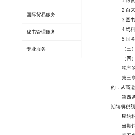
1.粮食
2.自来
国际贸易服务
3.图书
4.饲料
秘书管理服务
5.国务
（三）纳
专业服务
（四）纳
税率的调
第三条 
的，从高适
第四条 
期销项税额
应纳税额
当期销项