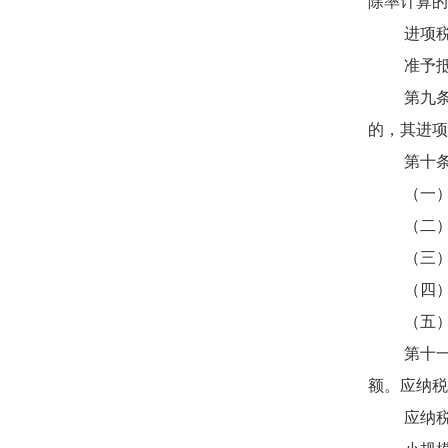
除率计算的
进项税额
准予抵扣
第九条 
的，其进项
第十条 
（一）用
（二）非
（三）非
（四）国
（五）本
第十一条
额。应纳税
应纳税额