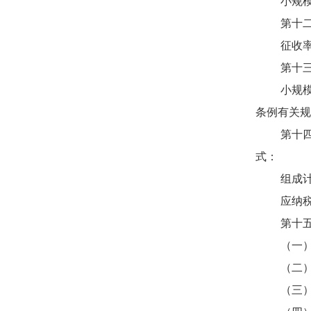
小规模纳
第十二条
征收率的
第十三条
小规模纳
条例有关规
第十四条
式：
组成计税
应纳税额
第十五条
（一）农
（二）避
（三）