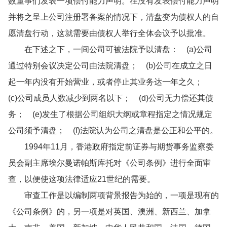
数董事们发表一项偿付能力声明。在没有发表偿付能力声明
并将之呈上公司注册署备案的情况下，清盘变为债权人的自
愿清盘行动，这就需要由债权人举行全体会议予以批准。
在下述之下，一间公司可被法院予以清盘： (a)公司
通过特别会议决定公司由法院清盘； (b)公司在成立之日
起一年内没有开始营业，或者停止其业务达一年之久；
(c)公司成员人数减少到两名以下； (d)公司无力偿还其债
务； (e)发生了根据公司组织大纲或章程指定之情况规定
公司须予清盘； (f)法院认为公司之清盘是公正和公平的。
1994年11月，香港政府指定前证券与期货事务监察委
员会副主席埃尔曼诺帕斯库托对《公司条例》进行全面审
查，以便使这项法律适应21世纪的需要。
审查工作是以编制两项背景报告为始的，一项是现有的
《公司条例》的，另一项是对英国、澳洲、新西兰、加拿