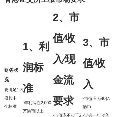
2、市
值⁄收
3、市
1、利
入⁄现
值⁄收
润标
财务状
金流
况
入
准
要满足1-3
要求
项其中一
·市值应为40亿
·年利润在2,000
个标准
港币
万港币以上
·市值应不少于2
·过去一年收入