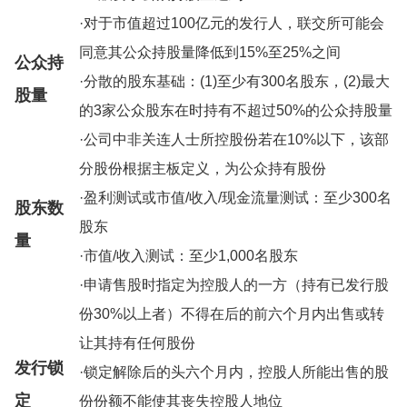
·对于市值超过100亿元的发行人，联交所可能会
同意其公众持股量降低到15%至25%之间
公众持
·分散的股东基础：(1)至少有300名股东，(2)最大
股量
的3家公众股东在时持有不超过50%的公众持股量
·公司中非关连人士所控股份若在10%以下，该部
分股份根据主板定义，为公众持有股份
·盈利测试或市值/收入/现金流量测试：至少300名
股东数
股东
量
·市值/收入测试：至少1,000名股东
·申请售股时指定为控股人的一方（持有已发行股
份30%以上者）不得在后的前六个月内出售或转
让其持有任何股份
发行锁
·锁定解除后的头六个月内，控股人所能出售的股
定
份份额不能使其丧失控股人地位