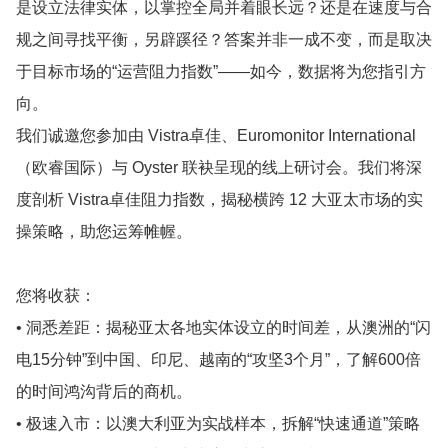
是设立法律实体，以掌控全局并着眼长远？还是在速度与合
规之间寻找平衡，另辟蹊径？答案并非一成不变，而是取决
于目标市场的“运营阻力指数”——如今，数据将为您指引方
向。
我们诚邀您参加由 Vistra卓佳、Euromonitor International
（欧睿国际）与 Oyster 联袂呈现的线上研讨会。我们将深
度剖析 Vistra卓佳阻力指数，揭秘横跨 12 大亚太市场的实
操策略，助您运筹帷幄。
您将收获：
• 洞悉差距：揭秘亚太各地实体设立的时间差，从澳洲的“闪
电15分钟”到中国、印尼、越南的“攻坚3个月”，了解600倍
的时间鸿沟背后的商机。
• 极速入市：以澳大利亚为实战样本，拆解“快速通道”策略