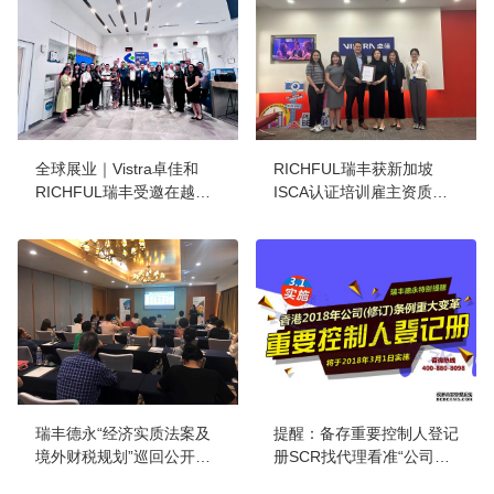
全球展业｜Vistra卓佳和
RICHFUL瑞丰获新加坡
RICHFUL瑞丰受邀在越南
ISCA认证培训雇主资质，
河内为深圳科技考察团分
强化国际化人才培养体系
享“在越南营商”的关键实务
考量
瑞丰德永“经济实质法案及
提醒：备存重要控制人登记
境外财税规划”巡回公开课-
册SCR找代理看准“公司服
宁波站成功举行
务持牌人”资质